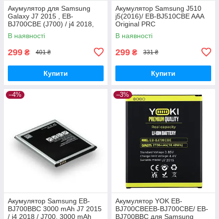
Акумулятор для Samsung
Акумулятор Samsung J510
Galaxy J7 2015 , EB-
j5(2016)/ EB-BJ510CBE AAA
BJ700CBE (J700) / j4 2018,
Original PRC
3000 mAh Original PRC
В наявності
В наявності
299
299
₴
₴
401 ₴
331 ₴
Купити
Купити
–4%
–3%
Акумулятор Samsung EB-
Акумулятор YOK EB-
BJ700BBC 3000 mAh J7 2015
BJ700CBEEB-BJ700CBE/ EB-
/ j4 2018 / J700, 3000 mAh
BJ700BBC для Samsung