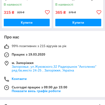
Original PRC
J700/ J700H/ J700F/ J701/ J7
В наявності
В наявності
(2015)/ J4 (2018)/ J400
Original PRC
315
365
₴
₴
329 ₴
376 ₴
Купити
Купити
Про нас
99% позитивних з 215 відгуків за рік
Працює з 19.03.2020
м. Запоріжжя
Запорожье, ул.Жуковского,32 Радиорынок "Анголенко"
ряд 6в,место 24-25 , Запоріжжя, Україна
Контакти
Сьогодні працює з 09:00 до 15:00
Показати весь графік роботи