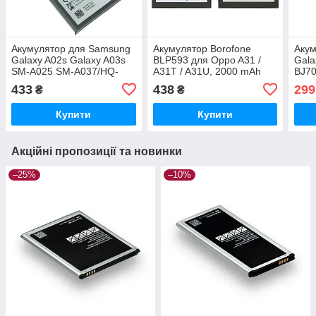
Акумулятор для Samsung
Акумулятор Borofone
Акум
Galaxy A02s Galaxy A03s
BLP593 для Oppo A31 /
Gala
SM-A025 SM-A037/HQ-
A31T / A31U, 2000 mAh
BJ70
50SD/HQ-50S (5000 mAh)
Original PRC
3000
433
438
299
₴
₴
Original PRC
Купити
Купити
Акційні пропозиції та новинки
–25%
–10%