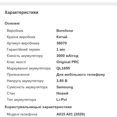
Характеристики
Основні
Виробник
Borofone
Країна виробник
Китай
Артикул виробника
38070
Гарантійний термін
1 міс
Ємність акумулятору
3000 мА/год
Клас якості
Original PRC
Маркування акумулятора
QL1695
Призначення
Для мобільного телефону
Напруга акумулятору
3.85 В
Сумісність акумулятора
Samsung
Стан
Новий
Тип акумулятора
Li-Pol
Користувальницькі характеристики
Моделі телефона
A015 A01 (2020)