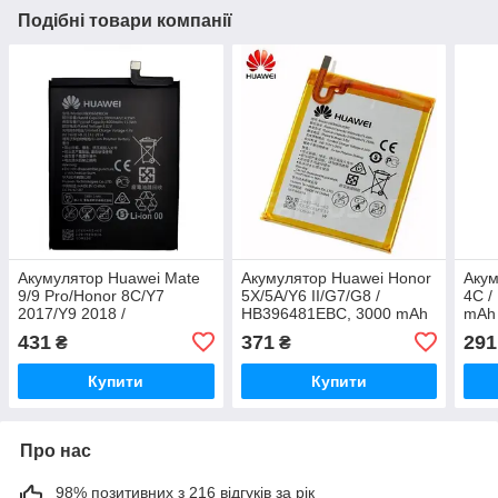
Подібні товари компанії
Акумулятор Huawei Mate
Акумулятор Huawei Honor
Акум
9/9 Pro/Honor 8C/Y7
5X/5A/Y6 II/G7/G8 /
4C /
2017/Y9 2018 /
HB396481EBC, 3000 mAh
mAh 
HB396689ECW, 3900 mAh
АААА Original PRC
431
371
291
₴
₴
АААА Original PRC
Купити
Купити
Про нас
98% позитивних з 216 відгуків за рік