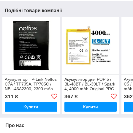
Подібні товари компанії
Акумулятор TP-Link Neffos
Акумулятор для POP 5 /
Акум
C7A / TP705A, TP705C /
BL-48BT / BL-39LT / Spark
C5 /
NBL-46A2300, 2300 mAh
4, 4000 mAh Original PRC
mAh 
Original PRC
311
367
362
₴
₴
Купити
Купити
Про нас