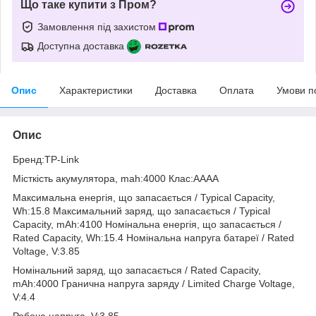
Що таке купити з Пром?
Замовлення під захистом
Доступна доставка
Опис
Характеристики
Доставка
Оплата
Умови п
Опис
Бренд:TP-Link
Місткість акумулятора, mah:4000 Клас:AAAA
Максимальна енергія, що запасається / Typical Capacity,
Wh:15.8 Максимальний заряд, що запасається / Typical
Capacity, mAh:4100 Номінальна енергія, що запасається /
Rated Capacity, Wh:15.4 Номінальна напруга батареї / Rated
Voltage, V:3.85
Номінальний заряд, що запасається / Rated Capacity,
mAh:4000 Гранична напруга заряду / Limited Charge Voltage,
V:4.4
Робоча напруга, V:3.85