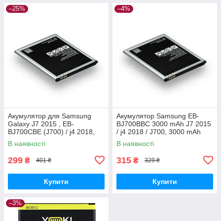
–25%
–4%
Акумулятор для Samsung
Акумулятор Samsung EB-
Galaxy J7 2015 , EB-
BJ700BBC 3000 mAh J7 2015
BJ700CBE (J700) / j4 2018,
/ j4 2018 / J700, 3000 mAh
3000 mAh Original PRC
Original PRC
В наявності
В наявності
299
315
₴
₴
401 ₴
329 ₴
Купити
Купити
–3%