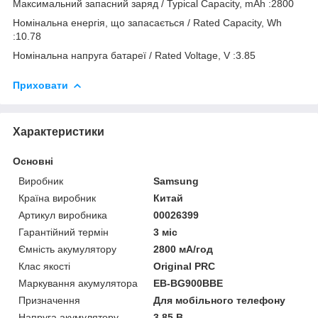
Максимальний запасний заряд / Typical Capacity, mAh :2800
Номінальна енергія, що запасається / Rated Capacity, Wh
:10.78
Номінальна напруга батареї / Rated Voltage, V :3.85
Приховати
Характеристики
Основні
Виробник
Samsung
Країна виробник
Китай
Артикул виробника
00026399
Гарантійний термін
3 міс
Ємність акумулятору
2800 мА/год
Клас якості
Original PRC
Маркування акумулятора
EB-BG900BBE
Призначення
Для мобільного телефону
Напруга акумулятору
3.85 В