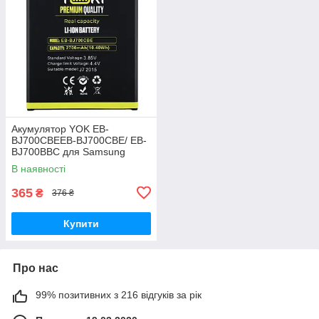
Акумулятор YOK EB-
BJ700CBEEB-BJ700CBE/ EB-
BJ700BBC для Samsung
J700/ J700H/ J700F/ J701/ J7
В наявності
(2015)/ J4 (2018)/ J400
Original PRC
365
₴
376 ₴
Купити
Про нас
99% позитивних з 216 відгуків за рік