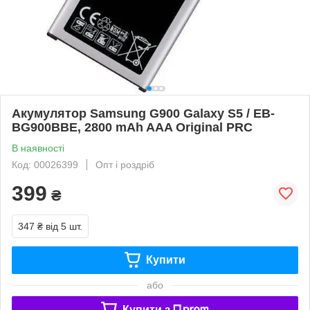
Акумулятор Samsung G900 Galaxy S5 / EB-
BG900BBE, 2800 mAh AAA Original PRC
В наявності
Код: 00026399
Опт і роздріб
399
₴
347 ₴
від 5 шт.
Купити
або
Купити з