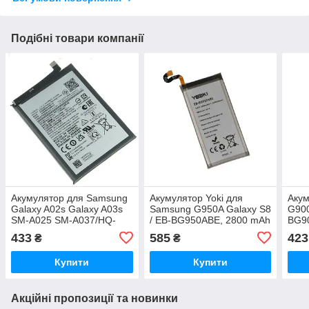
Подібні товари компанії
Акумулятор для Samsung
Акумулятор Yoki для
Аку
Galaxy A02s Galaxy A03s
Samsung G950A Galaxy S8
G900
SM-A025 SM-A037/HQ-
/ EB-BG950ABE, 2800 mAh
BG9
50SD/HQ-50S (5000 mAh)
Original PRC
Orig
433
585
423
₴
₴
Original PRC
Купити
Купити
Акційні пропозиції та новинки