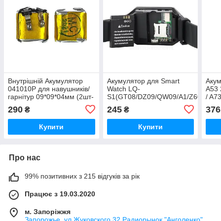
Внутрішній Акумулятор
Акумулятор для Smart
Аку
041010P для навушників/
Watch LQ-
A53 
гарнітур 09*09*04мм (2шт-
S1(GT08/DZ09/QW09/A1/Z60/W8/V
/ A73
пара) 3.7v/30mAh Original
380mAh Original PRC
(BLP
290
245
376
₴
₴
PRC
Orig
Купити
Купити
Про нас
99% позитивних з 215 відгуків за рік
Працює з 19.03.2020
м. Запоріжжя
Запорожье, ул.Жуковского,32 Радиорынок "Анголенко"