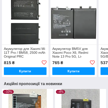
Акумулятор для Xiaomi Mi
Акумулятор BM5V для
Акум
11T Pro / BM58, 2500 mAh
Xiaomi Poco X6, Redmi
Xiao
Original PRC
Note 13 Pro 5G, Li-
5G/
Polymer, 3,91 B, 5100 мАг,
Orig
815
765
537
₴
₴
Original PRC
Купити
Купити
Акційні пропозиції та новинки
–10%
–4%