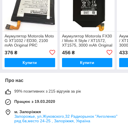
Акумулятор Motorola Moto
Акумулятор Motorola FX30
Акум
G XT1032 / ED30, 2100
/ Moto X Style / XT1572,
/ XT
mAh Original PRC
XT1575, 3000 mAh Original
3000
PRC
376
456
433
₴
₴
Купити
Купити
Про нас
99% позитивних з 215 відгуків за рік
Працює з 19.03.2020
м. Запоріжжя
Запорожье, ул.Жуковского,32 Радиорынок "Анголенко"
ряд 6в,место 24-25 , Запоріжжя, Україна