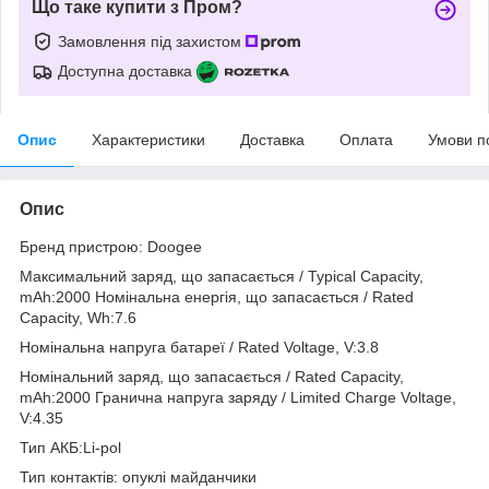
Що таке купити з Пром?
Замовлення під захистом
Доступна доставка
Опис
Характеристики
Доставка
Оплата
Умови п
Опис
Бренд пристрою: Doogee
Максимальний заряд, що запасається / Typical Capacity,
mAh:2000 Номінальна енергія, що запасається / Rated
Capacity, Wh:7.6
Номінальна напруга батареї / Rated Voltage, V:3.8
Номінальний заряд, що запасається / Rated Capacity,
mAh:2000 Гранична напруга заряду / Limited Charge Voltage,
V:4.35
Тип АКБ:Li-pol
Тип контактів: опуклі майданчики