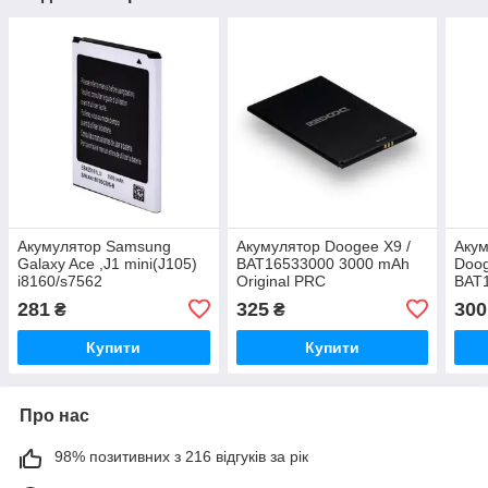
Акумулятор Samsung
Акумулятор Doogee X9 /
Акум
Galaxy Ace ,J1 mini(J105)
BAT16533000 3000 mAh
Doog
i8160/s7562
Original PRC
BAT
zka/i8190/S7390/EB425161LU,
Orig
281
325
300
₴
₴
EB-BG313BBE, 1500 mAh
Original PRC
Купити
Купити
Про нас
98% позитивних з 216 відгуків за рік