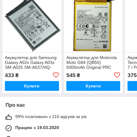
Акумулятор для Samsung
Акумулятор для Motorola
Акум
Galaxy A02s Galaxy A03s
Moto G84 (QB50)
Tecn
SM-A025 SM-A037/HQ-
5000mAh Original PRC
7 / 
50SD/HQ-50S (5000 mAh)
Orig
433
545
375
₴
₴
Original PRC
Купити
Купити
Про нас
99% позитивних з 216 відгуків за рік
Працює з 19.03.2020