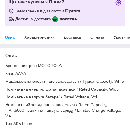
Що таке купити з Пром?
Замовлення під захистом
Доступна доставка
Опис
Характеристики
Доставка
Оплата
Умови п
Опис
Бренд пристрою:MOTOROLA
Клас:AAAA
Максимальна енергія, що запасається / Typical Capacity, Wh:5
Номінальна енергія, що запасається / Rated Capacity, Wh:5
Номінальна напруга батареї / Rated Voltage, V:4
Номінальний заряд, що запасається / Rated Capacity,
mAh:5000 Гранична напруга заряду / Limited Charge Voltage,
V:4
Тип АКБ:Li-ion