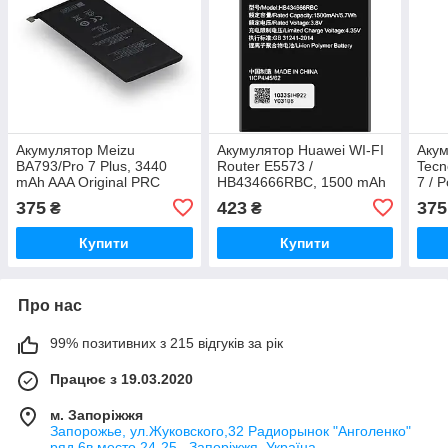
Акумулятор Meizu
Акумулятор Huawei WI-FI
Акум
BA793/Pro 7 Plus, 3440
Router E5573 /
Tecn
mAh AAA Original PRC
HB434666RBC, 1500 mAh
7 / 
AAA Original PRC
Orig
375
423
375
₴
₴
Купити
Купити
Про нас
99% позитивних з 215 відгуків за рік
Працює з 19.03.2020
м. Запоріжжя
Запорожье, ул.Жуковского,32 Радиорынок "Анголенко"
ряд 6в,место 24-25 , Запоріжжя, Україна