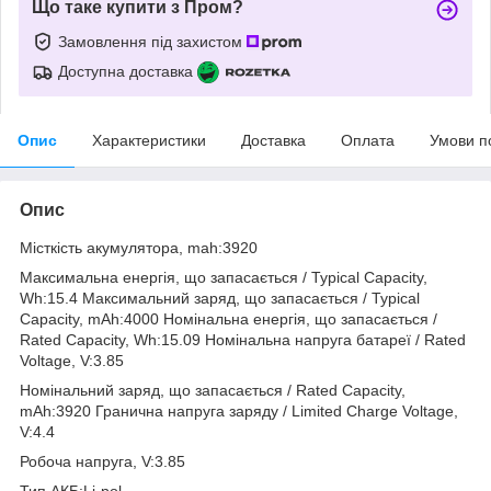
Що таке купити з Пром?
Замовлення під захистом
Доступна доставка
Опис
Характеристики
Доставка
Оплата
Умови п
Опис
Місткість акумулятора, mah:3920
Максимальна енергія, що запасається / Typical Capacity,
Wh:15.4 Максимальний заряд, що запасається / Typical
Capacity, mAh:4000 Номінальна енергія, що запасається /
Rated Capacity, Wh:15.09 Номінальна напруга батареї / Rated
Voltage, V:3.85
Номінальний заряд, що запасається / Rated Capacity,
mAh:3920 Гранична напруга заряду / Limited Charge Voltage,
V:4.4
Робоча напруга, V:3.85
Тип АКБ:Li-pol