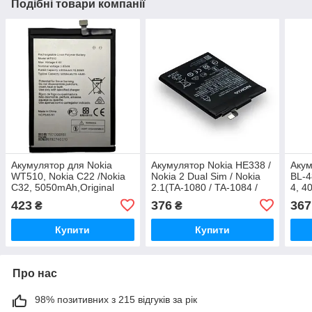
Подібні товари компанії
Акумулятор для Nokia
Акумулятор Nokia HE338 /
Акум
WT510, Nokia C22 /Nokia
Nokia 2 Dual Sim / Nokia
BL-4
C32, 5050mAh,Original
2.1(TA-1080 / TA-1084 /
4, 4
PRC
TA-1092 / TA1029), 4000
423
376
367
₴
₴
mAh Original PRC
Купити
Купити
Про нас
98% позитивних з 215 відгуків за рік