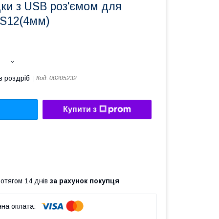
ки з USB роз'ємом для
LS12(4мм)
в роздріб
Код:
00205232
Купити з
ротягом 14 днів
за рахунок покупця