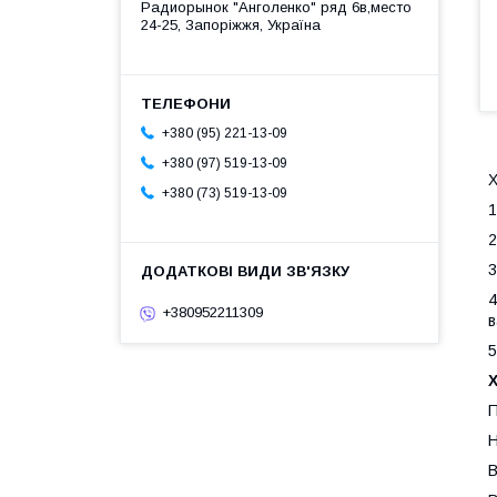
Радиорынок "Анголенко" ряд 6в,место
24-25, Запоріжжя, Україна
+380 (95) 221-13-09
+380 (97) 519-13-09
Х
+380 (73) 519-13-09
1
2
3
4
+380952211309
в
5
П
Н
В