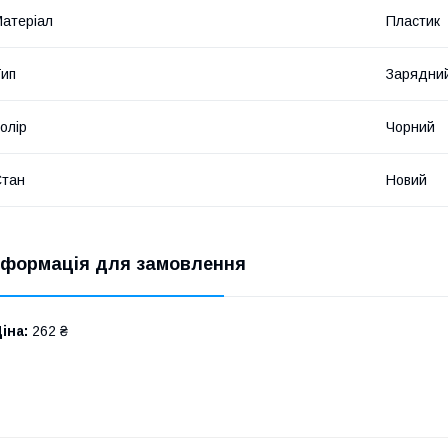
атеріал
Пластик
ип
Зарядний
олір
Чорний
Стан
Новий
нформація для замовлення
іна:
262 ₴