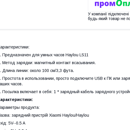
У компанії підключені
будь-який товар не п
арактеристики:
. Предназначен для умных часов Haylou LS11
. Метод зарядки: магнитный контакт всасывания.
. Длина линии: около 100 см/3,3 фута.
. Простота в использовании, просто подключите USB к ПК или зар
аших часов.
. Посылка включает в себя: 1 * зарядный кабель зарядного устрой
Характеристики:
араметры продукта:
азва: зарядний пристрій Xiaomi Haylou/Haylou
хід: 5V--0.5 A