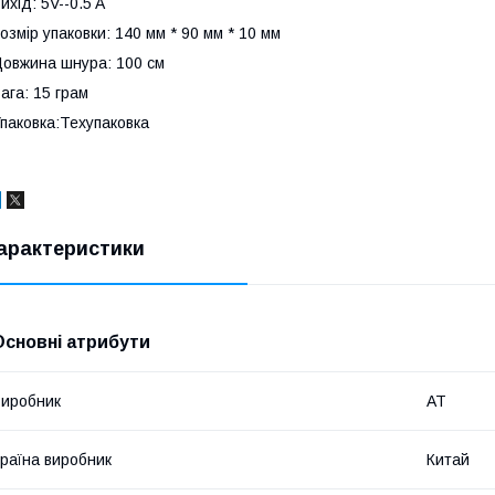
ихід: 5V--0.5 A
озмір упаковки: 140 мм * 90 мм * 10 мм
овжина шнура: 100 см
ага: 15 грам
паковка:Техупаковка
арактеристики
Основні атрибути
иробник
AT
раїна виробник
Китай