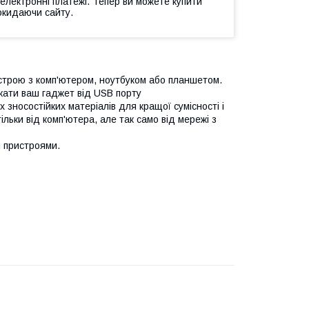
 електронні платежі. Тепер ви можете купити
окидаючи сайту.
истрою з комп'ютером, ноутбуком або планшетом.
жати ваш гаджет від USB порту
 зносостійких матеріалів для кращої сумісності і
льки від комп'ютера, але так само від мережі з
и пристроями.