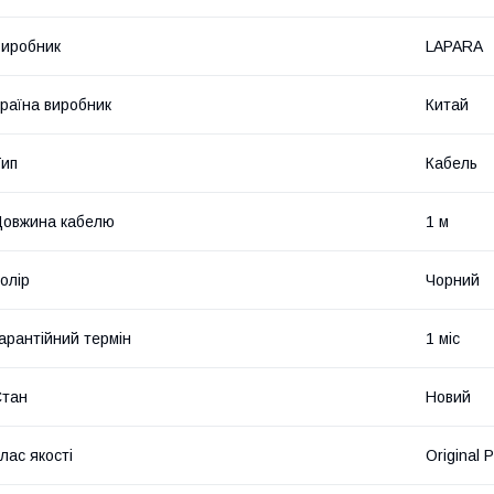
иробник
LAPARA
раїна виробник
Китай
ип
Кабель
овжина кабелю
1 м
олір
Чорний
арантійний термін
1 міс
Стан
Новий
лас якості
Original 