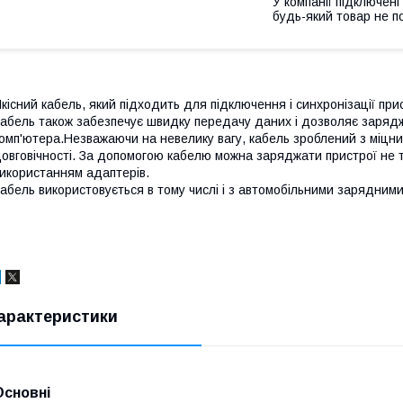
У компанії підключені
будь-який товар не п
кісний кабель, який підходить для підключення і синхронізації пр
абель також забезпечує швидку передачу даних і дозволяє заряд
омп'ютера.Незважаючи на невелику вагу, кабель зроблений з міцних
овговічності. За допомогою кабелю можна заряджати пристрої не ті
икористанням адаптерів.
абель використовується в тому числі і з автомобільними зарядним
арактеристики
Основні