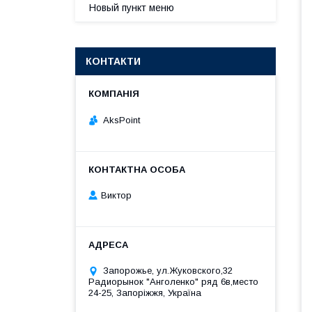
Новый пункт меню
КОНТАКТИ
AksPoint
Виктор
Запорожье, ул.Жуковского,32
Радиорынок "Анголенко" ряд 6в,место
24-25, Запоріжжя, Україна