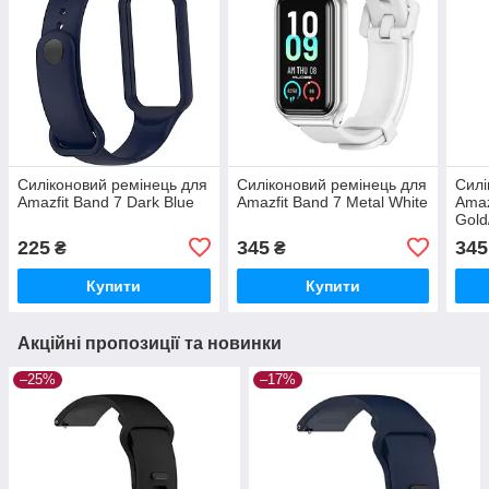
Силіконовий ремінець для
Силіконовий ремінець для
Силі
Amazfit Band 7 Dark Blue
Amazfit Band 7 Metal White
Amaz
Gold
225
345
345
₴
₴
Купити
Купити
Акційні пропозиції та новинки
–25%
–17%