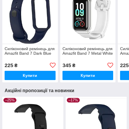
Силіконовий ремінець для
Силіконовий ремінець для
Силі
Amazfit Band 7 Dark Blue
Amazfit Band 7 Metal White
Amaz
225
345
225
₴
₴
Купити
Купити
Акційні пропозиції та новинки
–25%
–17%