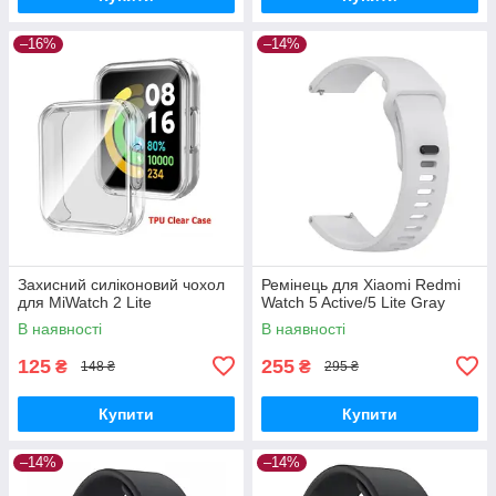
–16%
–14%
Захисний силіконовий чохол
Ремінець для Xiaomi Redmi
для MiWatch 2 Lite
Watch 5 Active/5 Lite Gray
В наявності
В наявності
125
255
₴
₴
148 ₴
295 ₴
Купити
Купити
–14%
–14%