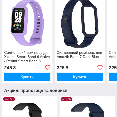
Силіконовий ремінець для
Силіконовий ремінець для
Силі
Xiaomi Smart Band 9 Active
Amazfit Band 7 Dark Blue
Amaz
/ Redmi Smart Band 3
Purple
245
225
225
₴
₴
Купити
Купити
Акційні пропозиції та новинки
–25%
–17%