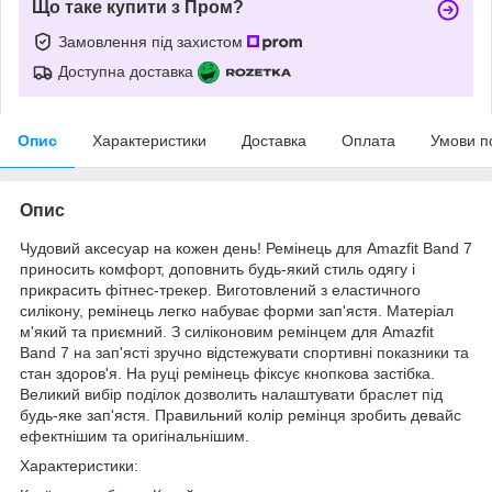
Що таке купити з Пром?
Замовлення під захистом
Доступна доставка
Опис
Характеристики
Доставка
Оплата
Умови п
Опис
Чудовий аксесуар на кожен день! Ремінець для Amazfit Band 7
приносить комфорт, доповнить будь-який стиль одягу і
прикрасить фітнес-трекер. Виготовлений з еластичного
силікону, ремінець легко набуває форми зап'ястя. Матеріал
м'який та приємний. З силіконовим ремінцем для Amazfit
Band 7 на зап'ясті зручно відстежувати спортивні показники та
стан здоров'я. На руці ремінець фіксує кнопкова застібка.
Великий вибір поділок дозволить налаштувати браслет під
будь-яке зап'ястя. Правильний колір ремінця зробить девайс
ефектнішим та оригінальнішим.
Характеристики: