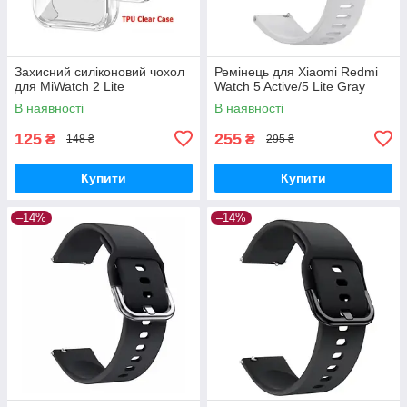
Захисний силіконовий чохол
Ремінець для Xiaomi Redmi
для MiWatch 2 Lite
Watch 5 Active/5 Lite Gray
В наявності
В наявності
125
255
₴
₴
148 ₴
295 ₴
Купити
Купити
–14%
–14%