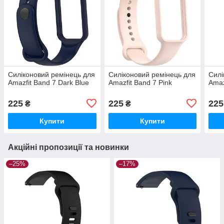
Силіконовий ремінець для
Силіконовий ремінець для
Силі
Amazfit Band 7 Dark Blue
Amazfit Band 7 Pink
Amaz
225
225
225
₴
₴
Купити
Купити
Акційні пропозиції та новинки
–25%
–17%