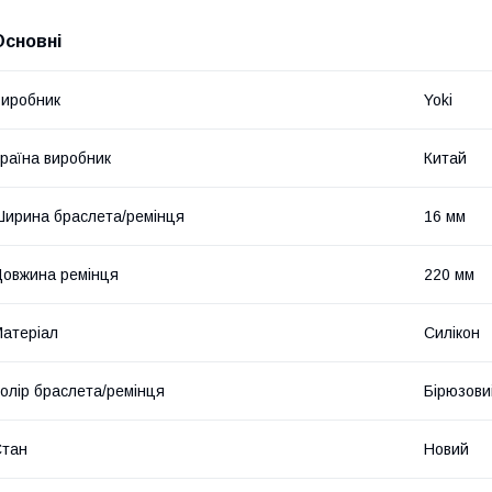
Основні
иробник
Yoki
раїна виробник
Китай
ирина браслета/ремінця
16 мм
овжина ремінця
220 мм
атеріал
Силікон
олір браслета/ремінця
Бірюзови
Стан
Новий