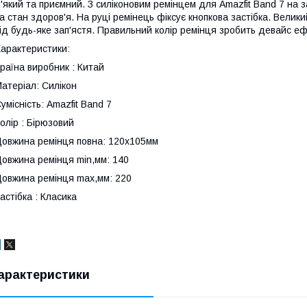
'який та приємний. З силіконовим ремінцем для Amazfit Band 7 на з
а стан здоров'я. На руці ремінець фіксує кнопкова застібка. Вели
ід будь-яке зап'ястя. Правильний колір ремінця зробить девайс е
арактеристики:
раїна виробник : Китай
атеріал: Силікон
умісність: Amazfit Band 7
олір : Бірюзовий
овжина ремінця повна: 120х105мм
овжина ремінця min,мм: 140
овжина ремінця max,мм: 220
астібка : Класика
арактеристики