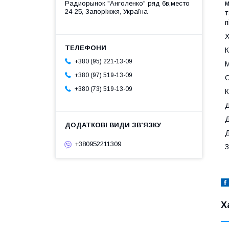
м
Радиорынок "Анголенко" ряд 6в,место
24-25, Запоріжжя, Україна
т
п
Х
К
+380 (95) 221-13-09
М
+380 (97) 519-13-09
С
+380 (73) 519-13-09
К
Д
Д
Д
+380952211309
З
Х