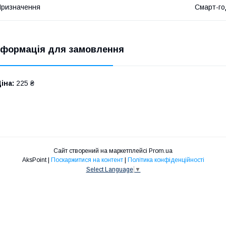
ризначення
Смарт-го
нформація для замовлення
іна:
225 ₴
Сайт створений на маркетплейсі
Prom.ua
AksPoint |
Поскаржитися на контент
|
Політика конфіденційності
Select Language
▼