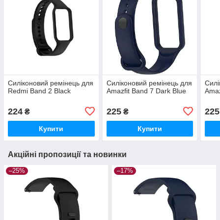
Силіконовий ремінець для
Силіконовий ремінець для
Силі
Redmi Band 2 Black
Amazfit Band 7 Dark Blue
Amaz
224
225
225
₴
₴
Купити
Купити
Акційні пропозиції та новинки
–25%
–17%