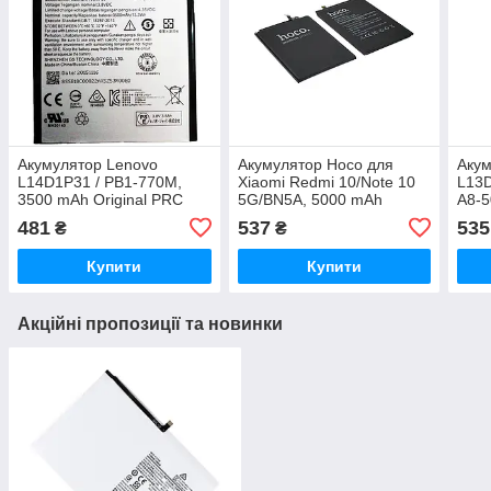
Акумулятор Lenovo
Акумулятор Hoco для
Акум
L14D1P31 / PB1-770M,
Xiaomi Redmi 10/Note 10
L13D
3500 mAh Original PRC
5G/BN5A, 5000 mAh
A8-5
Original PRC
PRC
481
537
535
₴
₴
Купити
Купити
Акційні пропозиції та новинки