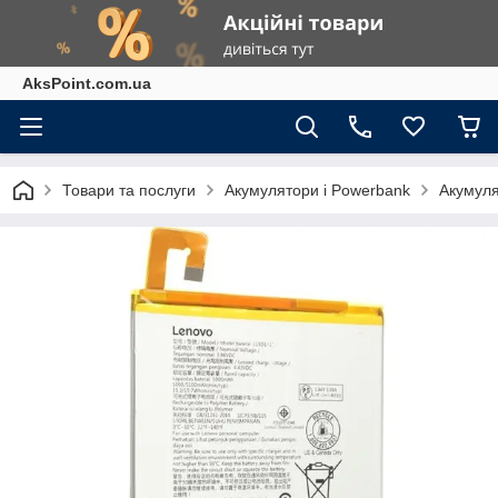
AksPoint.com.ua
Товари та послуги
Акумулятори і Powerbank
Акумул