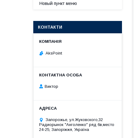
Новый пункт меню
КОНТАКТИ
AksPoint
Виктор
Запорожье, ул.Жуковского,32
Радиорынок "Анголенко" ряд 6в,место
24-25, Запоріжжя, Україна