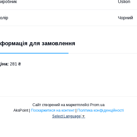
иробник
Uslion
олір
Чорний
нформація для замовлення
іна:
281 ₴
Сайт створений на маркетплейсі
Prom.ua
AksPoint |
Поскаржитися на контент
|
Політика конфіденційності
Select Language
▼