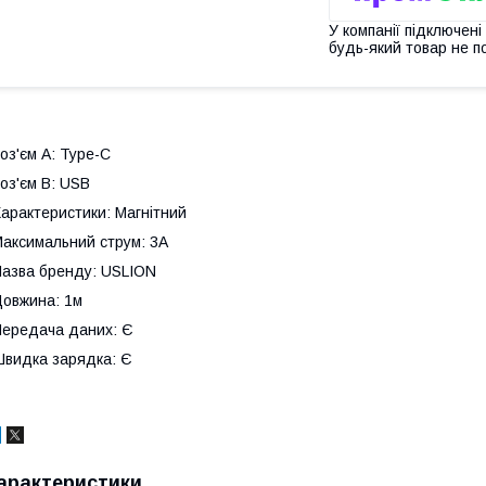
У компанії підключені
будь-який товар не п
оз'єм A: Type-C
оз'єм B: USB
арактеристики: Магнітний
аксимальний струм: 3A
азва бренду: USLION
овжина: 1м
ередача даних: Є
видка зарядка: Є
арактеристики