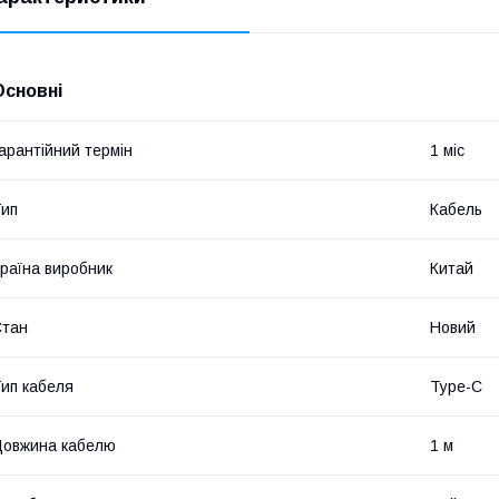
Основні
арантійний термін
1 міс
ип
Кабель
раїна виробник
Китай
Стан
Новий
ип кабеля
Type-C
овжина кабелю
1 м