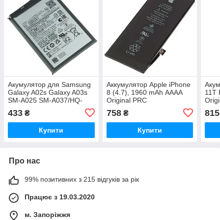
Акумулятор для Samsung
Аккумулятор Apple iPhone
Акум
Galaxy A02s Galaxy A03s
8 (4.7), 1960 mAh АААА
11T 
SM-A025 SM-A037/HQ-
Original PRC
Orig
50SD/HQ-50S (5000 mAh)
433
758
815
₴
₴
Original PRC
Купити
Купити
Про нас
99% позитивних з 215 відгуків за рік
Працює з 19.03.2020
м. Запоріжжя