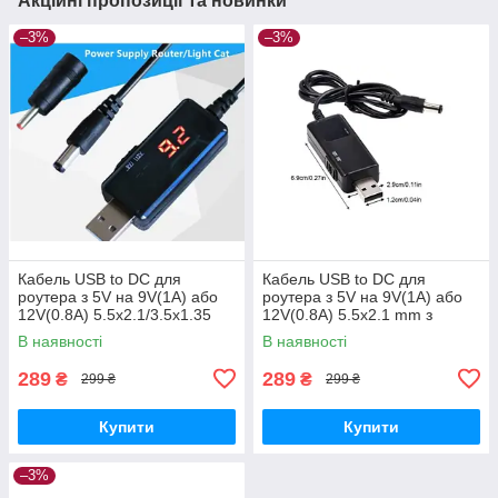
Акційні пропозиції та новинки
–3%
–3%
Кабель USB to DC для
Кабель USB to DC для
роутера з 5V на 9V(1A) або
роутера з 5V на 9V(1A) або
12V(0.8A) 5.5х2.1/3.5x1.35
12V(0.8A) 5.5х2.1 mm з
mm з перемикачем
перемикачем
В наявності
В наявності
289
289
₴
₴
299 ₴
299 ₴
Купити
Купити
–3%