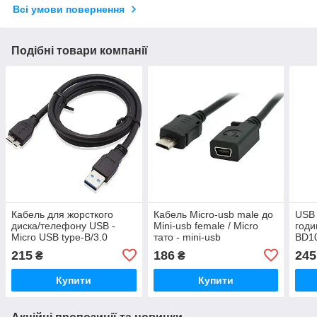
Всі умови повернення
Подібні товари компанії
Кабель для жорсткого
Кабель Micro-usb male до
USB 
диска/телефону USB -
Mini-usb female / Micro
годи
Micro USB type-B/3.0
тато - mini-usb
BD10
(1.5m)
мама(перехідник)
215
186
245
₴
₴
Купити
Купити