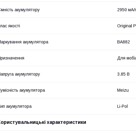
мність акумулятору
2950 мА/
лас якості
Original 
аркування акумулятора
BA882
ризначення
Для мобі
апруга акумулятору
3.85 В
умісність акумулятора
Meizu
ип акумулятора
Li-Pol
Користувальницькі характеристики