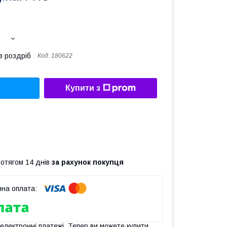
в роздріб
Код:
180622
Купити з
ротягом 14 днів
за рахунок покупця
 електронні платежі. Тепер ви можете купити