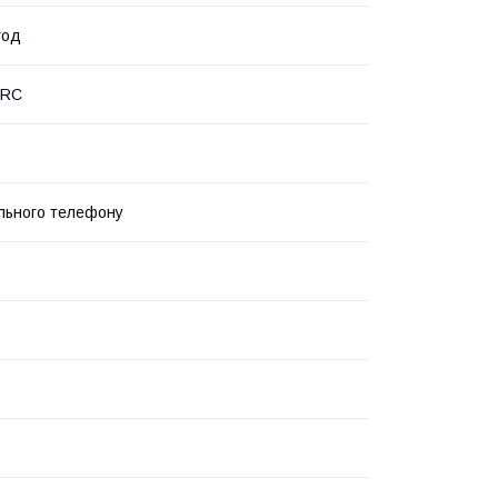
год
PRC
льного телефону