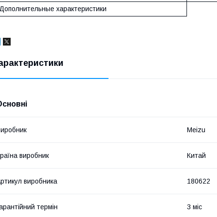
Дополнительные характеристики
арактеристики
Основні
иробник
Meizu
раїна виробник
Китай
ртикул виробника
180622
арантійний термін
3 міс