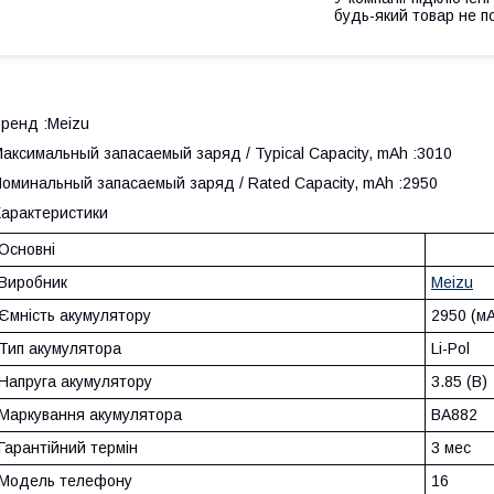
будь-який товар не п
ренд :Meizu
аксимальный запасаемый заряд / Typical Capacity, mAh :3010
оминальный запасаемый заряд / Rated Capacity, mAh :2950
арактеристики
Основні
Виробник
Meizu
Ємність акумулятору
2950 (мА
Тип акумулятора
Li-Pol
Напруга акумулятору
3.85 (В)
Маркування акумулятора
BA882
Гарантійний термін
3 мес
Модель телефону
16