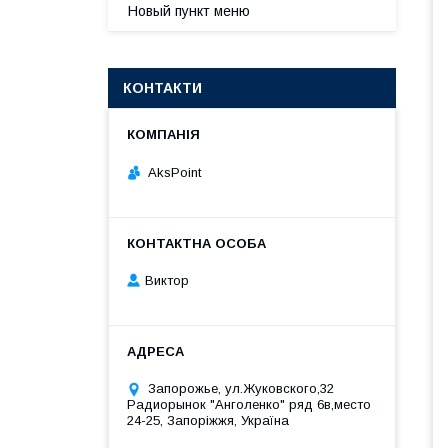
Новый пункт меню
КОНТАКТИ
AksPoint
Виктор
Запорожье, ул.Жуковского,32
Радиорынок "Анголенко" ряд 6в,место
24-25, Запоріжжя, Україна