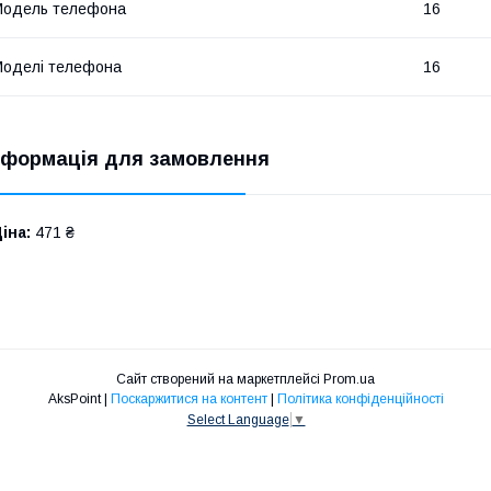
Модель телефона
16
оделі телефона
16
нформація для замовлення
іна:
471 ₴
Сайт створений на маркетплейсі
Prom.ua
AksPoint |
Поскаржитися на контент
|
Політика конфіденційності
Select Language
▼