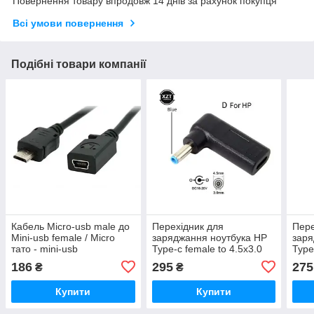
Повернення товару впродовж 14 днів за рахунок покупця
Всі умови повернення
Подібні товари компанії
Кабель Micro-usb male до
Перехідник для
Пере
Mini-usb female / Micro
заряджання ноутбука HP
заря
тато - mini-usb
Type-c female to 4.5x3.0
Type
мама(перехідник)
blue pin male (Type-c-
male
186
295
275
₴
₴
гніздо/4.5x3.0 -штекер)
гніз
PD100W
PD1
Купити
Купити