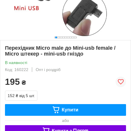
Перехідник Micro male до Mini-usb female /
Micro штекер - mini-usb гніздо
В наявності
Код: 160222
Опт і роздріб
195
₴
152 ₴
від 5 шт.
Купити
або
Купити з