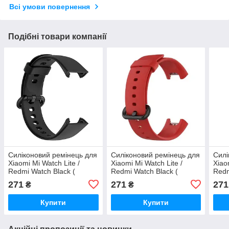
Всі умови повернення
Подібні товари компанії
Силіконовий ремінець для
Силіконовий ремінець для
Силі
Xiaomi Mi Watch Lite /
Xiaomi Mi Watch Lite /
Xiao
Redmi Watch Black (
Redmi Watch Black (
Redm
Чорний )
Червоний)
Бузк
271
271
271
₴
₴
Купити
Купити