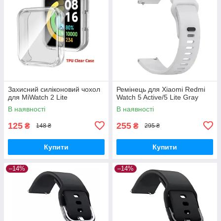
Захисний силіконовий чохол
Ремінець для Xiaomi Redmi
для MiWatch 2 Lite
Watch 5 Active/5 Lite Gray
В наявності
В наявності
125
255
₴
₴
148 ₴
295 ₴
Купити
Купити
–14%
–14%