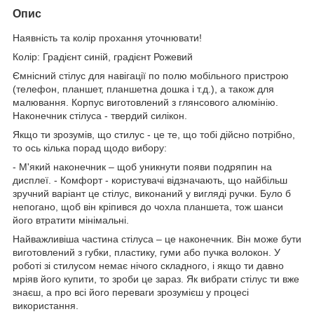
Опис
Наявність та колір прохання уточнювати!
Колір: Градієнт синій, градієнт Рожевий
Ємнісний стілус для навігації по полю мобільного пристрою
(телефон, планшет, планшетна дошка і т.д.), а також для
малювання. Корпус виготовлений з глянсового алюмінію.
Наконечник стілуса - твердий силікон.
Якщо ти зрозумів, що стилус - це те, що тобі дійсно потрібно,
то ось кілька порад щодо вибору:
- М'який наконечник – щоб уникнути появи подряпин на
дисплеї. - Комфорт - користувачі відзначають, що найбільш
зручний варіант це стілус, виконаний у вигляді ручки. Було б
непогано, щоб він кріпився до чохла планшета, тож шанси
його втратити мінімальні.
Найважливіша частина стілуса – це наконечник. Він може бути
виготовлений з губки, пластику, гуми або пучка волокон. У
роботі зі стилусом немає нічого складного, і якщо ти давно
мріяв його купити, то зроби це зараз. Як вибрати стілус ти вже
знаєш, а про всі його переваги зрозумієш у процесі
використання.