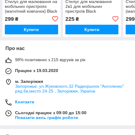
Стилус для малювання на
Стилус для малювання
Стил
мобільних пристроях
2в1 для мобільних
мобі
(магнітний ковпачок) Black
пристроїв Black
(маг
Grad
299
225
299
₴
₴
Купити
Купити
Про нас
98% позитивних з 215 відгуків за рік
Працює з 19.03.2020
м. Запоріжжя
Запорожье, ул.Жуковского,32 Радиорынок "Анголенко"
ряд 6в,место 24-25 , Запоріжжя, Україна
Контакти
Сьогодні працює з 09:00 до 15:00
Показати весь графік роботи