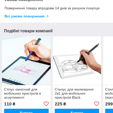
Повернення товару впродовж 14 днів за рахунок покупця
Всі умови повернення
Подібні товари компанії
Стілус ємнісний для
Стилус для малювання
Стил
мобільних пристроїв в
2в1 для мобільних
мобі
асортименті
пристроїв Black
(маг
110
225
299
₴
₴
Купити
Купити