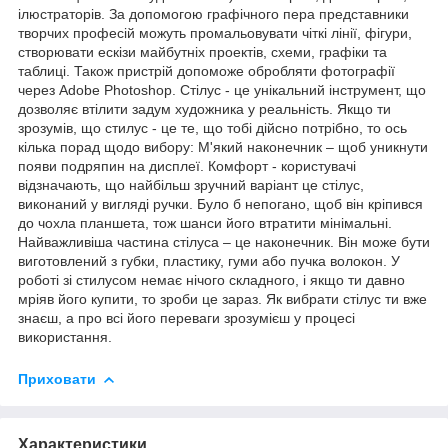
ілюстраторів. За допомогою графічного пера представники
творчих професій можуть промальовувати чіткі лінії, фігури,
створювати ескізи майбутніх проектів, схеми, графіки та
таблиці. Також пристрій допоможе обробляти фотографії
через Adobe Photoshop. Стілус - це унікальний інструмент, що
дозволяє втілити задум художника у реальність. Якщо ти
зрозумів, що стилус - це те, що тобі дійсно потрібно, то ось
кілька порад щодо вибору: М'який наконечник – щоб уникнути
появи подряпин на дисплеї. Комфорт - користувачі
відзначають, що найбільш зручний варіант це стілус,
виконаний у вигляді ручки. Було б непогано, щоб він кріпився
до чохла планшета, тож шанси його втратити мінімальні.
Найважливіша частина стілуса – це наконечник. Він може бути
виготовлений з губки, пластику, гуми або пучка волокон. У
роботі зі стилусом немає нічого складного, і якщо ти давно
мріяв його купити, то зроби це зараз. Як вибрати стілус ти вже
знаєш, а про всі його переваги зрозумієш у процесі
використання.
Приховати
Характеристики