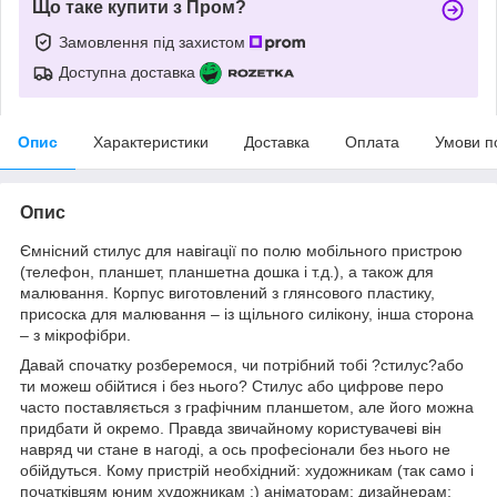
Що таке купити з Пром?
Замовлення під захистом
Доступна доставка
Опис
Характеристики
Доставка
Оплата
Умови п
Опис
Ємнісний стилус для навігації по полю мобільного пристрою
(телефон, планшет, планшетна дошка і т.д.), а також для
малювання. Корпус виготовлений з глянсового пластику,
присоска для малювання – із щільного силікону, інша сторона
– з мікрофібри.
Давай спочатку розберемося, чи потрібний тобі ?стилус?або
ти можеш обійтися і без нього? Стилус або цифрове перо
часто поставляється з графічним планшетом, але його можна
придбати й окремо. Правда звичайному користувачеві він
навряд чи стане в нагоді, а ось професіонали без нього не
обійдуться. Кому пристрій необхідний: художникам (так само і
початківцям юним художникам :) аніматорам; дизайнерам;