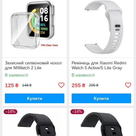
Захисний силіконовий чохол
Ремінець для Xiaomi Redmi
для MiWatch 2 Lite
Watch 5 Active/5 Lite Gray
В наявності
В наявності
125
255
₴
₴
148 ₴
295 ₴
Купити
Купити
–14%
–14%