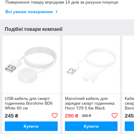
Повернення товару впродовж 14 днів за рахунок покупця
Всі умови повернення
Подібні товари компанії
USB-кабель для смарт-
Магнітний кабель для
Кабе
годинника Borofone BD6
зарядки смарт годинника
смар
White 60 см
Hoco Y29 0.6м Black
Band
Fit,
245
290
245
₴
₴
300 ₴
Hono
Купити
Купити