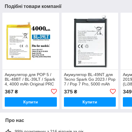
Подібні товари компанії
Акумулятор для POP 5 /
Акумулятор BL-49NT для
Акум
BL-48BT / BL-39LT / Spark
Tecno Spark Go 2023 / Pop
2019
4, 4000 mAh Original PRC
7 / Pop 7 Pro, 5000 mAh
(Li3
Original PRC
Li/3
367
375
349
₴
₴
2600
Купити
Купити
Про нас
99% позитивних з 216 відгуків за рік