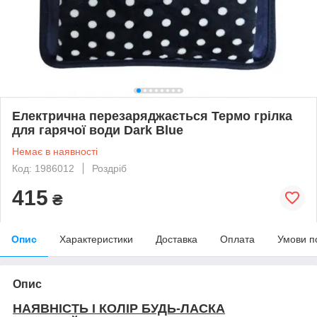
Електрична перезаряджається Термо грілка
для гарячої води Dark Blue
Немає в наявності
Код: 1986012
Роздріб
415
₴
Опис
Характеристики
Доставка
Оплата
Умови п
Опис
НАЯВНІСТЬ І КОЛІР БУДЬ-ЛАСКА