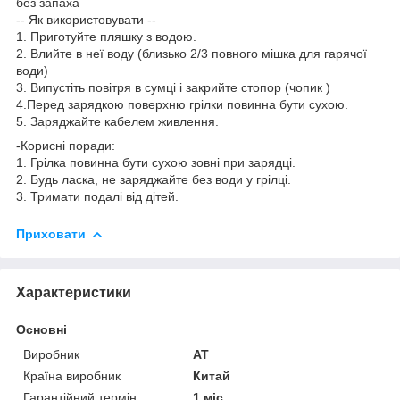
без запаха
-- Як використовувати --
1. Приготуйте пляшку з водою.
2. Влийте в неї воду (близько 2/3 повного мішка для гарячої
води)
3. Випустіть повітря в сумці і закрийте стопор (чопик )
4.Перед зарядкою поверхню грілки повинна бути сухою.
5. Заряджайте кабелем живлення.
-Корисні поради:
1. Грілка повинна бути сухою зовні при зарядці.
2. Будь ласка, не заряджайте без води у грілці.
3. Тримати подалі від дітей.
Приховати
Характеристики
Основні
Виробник
AT
Країна виробник
Китай
Гарантійний термін
1 міс