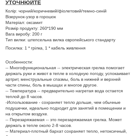
УТОЧНЮЙТЕ
Колір: чорний/коричневий/фіолетовий/темно-синій
Візерунок-узор в горошок
Матеріал: оксамит
Розмір продукту: 260*190 мм
Вага виробу: 200 г
Тип вилки: штепсельна вилка європейського стандарту
Посилка: 1 * грілка, 1 * кабель живлення
Особенности:
-- Многофункциональная -- электрическая грелка помогает
держать руки и живот в тепле в холодную погоду, успокаивает
артрит, менструальные спазмы, боль в нижней и верхней
части спины, боль в мышцах и многое другое.
-- Температура -- предварительно нагретая вода остается
теплой до 8 часов.
-Использование - сохраняет тепло дольше, чем обычные
подушечки, идеально подходит для занятий в помещении и
на открытом воздухе.
-- Перезаряжаемая -- это перезаряжаемая грелка. Может
держать в тепле около 2-8 часов.
-- Материал-плотный бархат сохраняет тепло, нетоксичный,