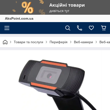
AksPoint.com.ua
Товари та послуги
Периферія
Веб-камери
Веб-ка