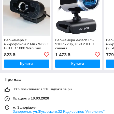
Веб-камера с
Веб-камера A4tech PK-
Веб-
микрофоном 2 Мп / W88C
910P 720p, USB 2.0 HD
микр
Full HD 1080 WebCam
camera
(2E
823
1 473
779
₴
₴
Купити
Купити
Про нас
98% позитивних з 216 відгуків за рік
Працює з 19.03.2020
м. Запоріжжя
Запорожье, ул.Жуковского,32 Радиорынок "Анголенко"