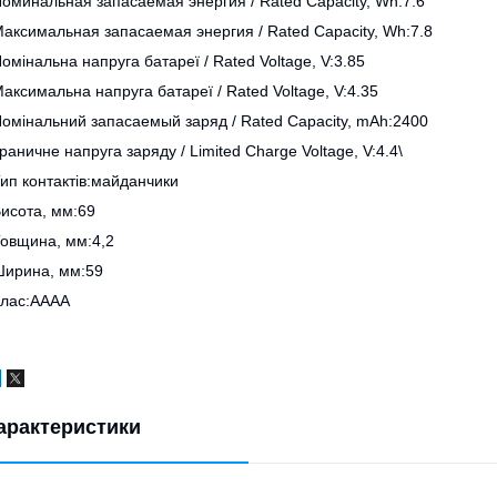
оминальная запасаемая энергия / Rated Capacity, Wh:7.6
аксимальная запасаемая энергия / Rated Capacity, Wh:7.8
омінальна напруга батареї / Rated Voltage, V:3.85
аксимальна напруга батареї / Rated Voltage, V:4.35
омінальний запасаемый заряд / Rated Capacity, mAh:2400
раничне напруга заряду / Limited Charge Voltage, V:4.4\
ип контактів:майданчики
исота, мм:69
овщина, мм:4,2
ирина, мм:59
лас:AAAA
арактеристики