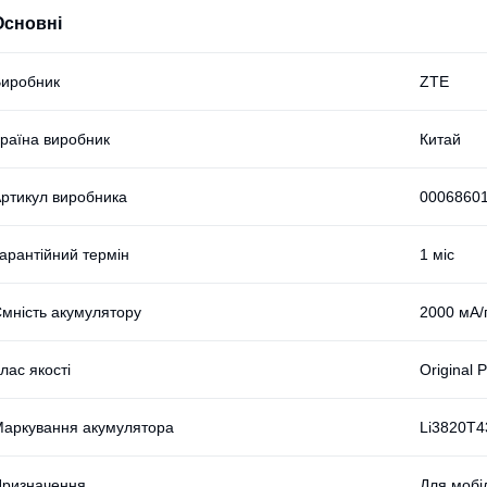
Основні
иробник
ZTE
раїна виробник
Китай
ртикул виробника
0006860
арантійний термін
1 міс
мність акумулятору
2000 мА/
лас якості
Original 
аркування акумулятора
Li3820T
ризначення
Для мобі