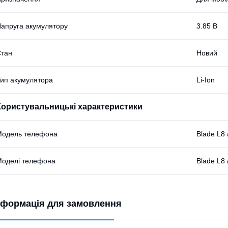
апруга акумулятору
3.85 В
тан
Новий
ип акумулятора
Li-Ion
Користувальницькі характеристики
Модель телефона
Blade L8 
оделі телефона
Blade L8 
нформація для замовлення