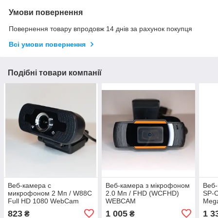
Умови повернення
Повернення товару впродовж 14 днів за рахунок покупця
Всі умови повернення
Подібні товари компанії
Веб-камера с
Веб-камера з мікрофоном
Веб
микрофоном 2 Мп / W88C
2.0 Мп / FHD (WCFHD)
SP-C
Full HD 1080 WebCam
WEBCAM
Mega
виде
823
1 005
1 3
₴
₴
USB