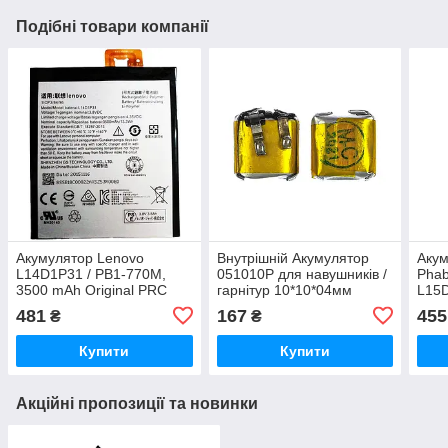
Подібні товари компанії
Акумулятор Lenovo
Внутрішній Акумулятор
Акум
L14D1P31 / PB1-770M,
051010P для навушників /
Phab
3500 mAh Original PRC
гарнітур 10*10*04мм
L15
3.7v/35mAh 1шт Original
Orig
481
167
455
₴
₴
PRC
Купити
Купити
Акційні пропозиції та новинки