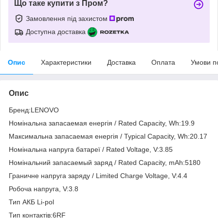
Що таке купити з Пром?
Замовлення під захистом
Доступна доставка
Опис
Характеристики
Доставка
Оплата
Умови п
Опис
Бренд:LENOVO
Номінальна запасаемая енергія / Rated Capacity, Wh:19.9
Максимальна запасаемая енергія / Typical Capacity, Wh:20.17
Номінальна напруга батареї / Rated Voltage, V:3.85
Номінальний запасаемый заряд / Rated Capacity, mAh:5180
Граничне напруга заряду / Limited Charge Voltage, V:4.4
Робоча напруга, V:3.8
Тип АКБ Li-pol
Тип контактів:6RF