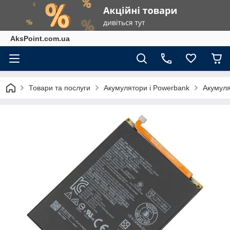
AksPoint.com.ua
Товари та послуги
Акумулятори і Powerbank
Акумул