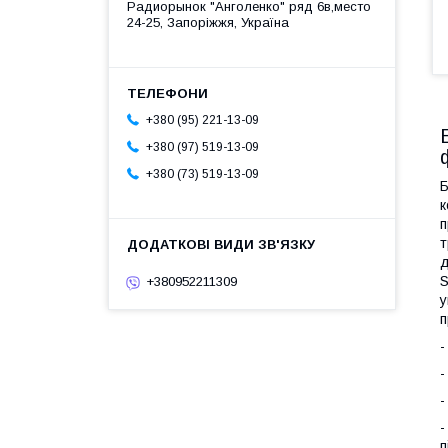
Радиорынок "Анголенко" ряд 6в,место
24-25, Запоріжжя, Україна
+380 (95) 221-13-09
+380 (97) 519-13-09
+380 (73) 519-13-09
Б
к
п
т
д
S
+380952211309
у
п
-
-
-
-
п