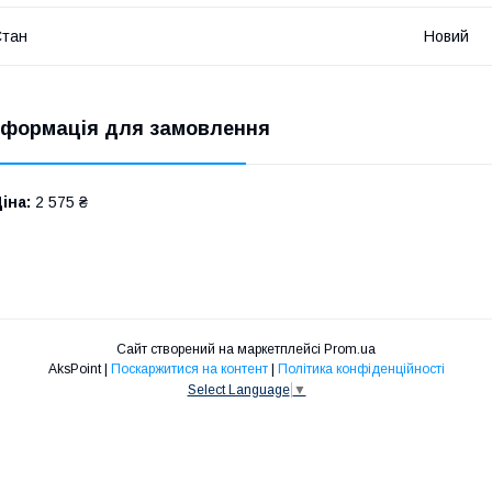
Стан
Новий
нформація для замовлення
іна:
2 575 ₴
Сайт створений на маркетплейсі
Prom.ua
AksPoint |
Поскаржитися на контент
|
Політика конфіденційності
Select Language
▼