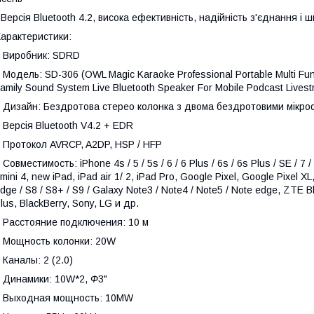
 Версія Bluetooth 4.2, висока ефективність, надійність з'єднання і ш
арактеристики:
 Виробник: SDRD
 Модель: SD-306 (OWL Magic Karaoke Professional Portable Multi Fu
amily Sound System Live Bluetooth Speaker For Mobile Podcast Lives
 Дизайн: Бездротова стерео колонка з двома бездротовими мікро
 Версія Bluetooth V4.2 + EDR
 Протокол AVRCP, A2DP, HSP / HFP
 Совместимость: iPhone 4s / 5 / 5s / 6 / 6 Plus / 6s / 6s Plus / SE / 7 / 
 mini 4, new iPad, iPad air 1/ 2, iPad Pro, Google Pixel, Google Pixel 
dge / S8 / S8+ / S9 / Galaxy Note3 / Note4 / Note5 / Note edge, ZTE B
lus, BlackBerry, Sony, LG и др.
 Расстояние подключения: 10 м
 Мощность колонки: 20W
 Каналы: 2 (2.0)
 Динамики: 10W*2,
Ф
3"
 Выходная мощность: 10MW