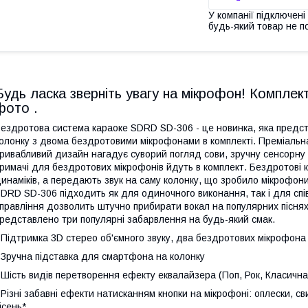
У компанії підключені
будь-який товар не п
Будь ласка зверніть увагу на мікрофон! Комплек
фото .
ездротова система караоке SDRD SD-306 - це новинка, яка представ
олонку з двома бездротовими мікрофонами в комплекті. Преміальн
ривабливий дизайн нагадує суворий погляд сови, зручну сенсорну 
римачі для бездротових мікрофонів йдуть в комплект. Бездротові
инаміків, а передають звук на саму колонку, що зробило мікрофон
DRD SD-306 підходить як для одиночного виконання, так і для спів
правління дозволить штучно прибирати вокал на популярних піснях
редставлено три популярні забарвлення на будь-який смак.
 Підтримка 3D стерео об'ємного звуку, два бездротових мікрофона 
 Зручна підставка для смартфона на колонку
 Шість видів перетворення ефекту еквалайзера (Поп, Рок, Класична
 Різні забавні ефекти натисканням кнопки на мікрофоні: оплески, св
ісень*