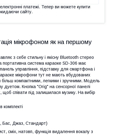
 електронні платежі. Тепер ви можете купити
окидаючи сайту.
тація мікрофоном як на першому
ляє з себе стильну і якісну Bluetooth стерео
а портативна система караоке SD-306 має
панель управління, підставку для смартфона і
 караоке мікрофони тут не мають вбудованих
и більш компактними, легкими і зручними. Модель
у дуетом. Кнопка "Orig" на сенсорної панелі
, щоб співати під залишилася музику. На вибір
в комплекті
, Бас, Джаз, Стандарт)
ист, сміх, натовп, функція видалення вокалу з