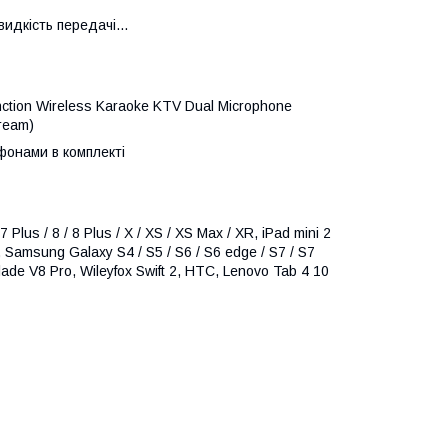
видкість передачі...
nction Wireless Karaoke KTV Dual Microphone
tream)
фонами в комплекті
7 Plus / 8 / 8 Plus / X / XS / XS Max / XR, iPad mini 2
XL, Samsung Galaxy S4 / S5 / S6 / S6 edge / S7 / S7
lade V8 Pro, Wileyfox Swift 2, HTC, Lenovo Tab 4 10