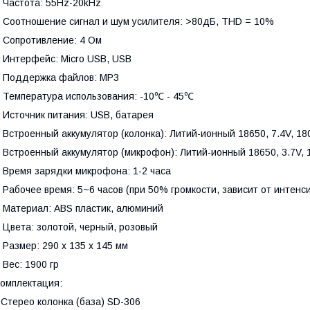
 Частота: 55Hz-20kHz
 Соотношение сигнал и шум усилителя: >80дБ, THD = 10%
 Сопротивление: 4 Ом
 Интерфейс: Micro USB, USB
 Поддержка файлов: MP3
 Температура использования: -10℃ - 45℃
 Источник питания: USB, батарея
 Встроенный аккумулятор (колонка): Литий-ионный 18650, 7.4V, 1
 Встроенный аккумулятор (микрофон): Литий-ионный 18650, 3.7V,
 Время зарядки микрофона: 1-2 часа
 Рабочее время: 5~6 часов (при 50% громкости, зависит от интенс
 Материал: ABS пластик, алюминий
 Цвета: золотой, черный, розовый
 Размер: 290 х 135 х 145 мм
 Вес: 1900 гр
омплектация:
 Стерео колонка (база) SD-306