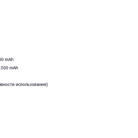
800 mAh
 1500 mAh
ивности использования)