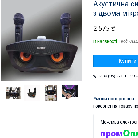
Акустична с
з двома мік
2 575 ₴
В наявності
Код:
0111
Купити
+380 (95) 221-13-09
повернення товару п