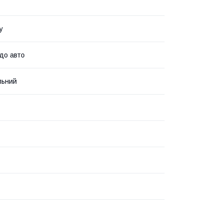
у
до авто
льний