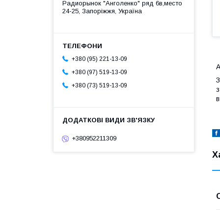
Радиорынок "Анголенко" ряд 6в,место
24-25, Запоріжжя, Україна
+380 (95) 221-13-09
А
+380 (97) 519-13-09
З
+380 (73) 519-13-09
з
в
+380952211309
Х