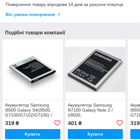
Повернення товару впродовж 14 днів за рахунок покупця
Всі умови повернення
Подібні товари компанії
Акумулятор Samsung
Акумулятор Samsung
Аку
i9500 Galaxy S4(i9500,
N7100 Galaxy Note 2 /
i950
G7100/G7102/G7106) /
(i9500,
G710
B600BC 2600 mAh AAAA
G7100/G7102/G7106)
B60
319
401
319
₴
₴
Original PRC
EB595675LU, 3100 mAh
Orig
Original PRC
Купити
Купити