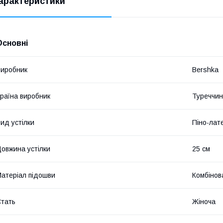
арактеристики
Основні
иробник
Bershka
раїна виробник
Туреччи
ид устілки
Піно-лат
овжина устілки
25 см
атеріал підошви
Комбінов
тать
Жіноча