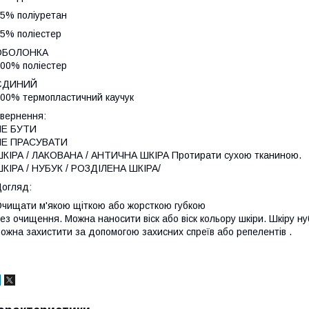
5% поліуретан
5% поліестер
ОБОЛОНКА
00% поліестер
ЄДИНИЙ
00% термопластичний каучук
вернення:
НЕ БУТИ
НЕ ПРАСУВАТИ
КІРА / ЛАКОВАНА / АНТИЧНА ШКІРА Протирати сухою тканиною.
КІРА / НУБУК / РОЗДІЛЕНА ШКІРА/
огляд:
чищати м'якою щіткою або жорсткою губкою
ез очищення. Можна наносити віск або віск кольору шкіри. Шкіру ну
ожна захистити за допомогою захисних спреїв або репелентів .