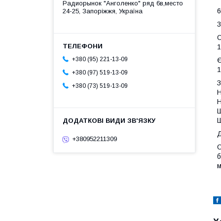
Радиорынок "Анголенко" ряд 6в,место
6
24-25, Запоріжжя, Україна
3
1
+380 (95) 221-13-09
1
+380 (97) 519-13-09
З
+380 (73) 519-13-09
Ш
Ш
Д
+380952211309
О
б
м