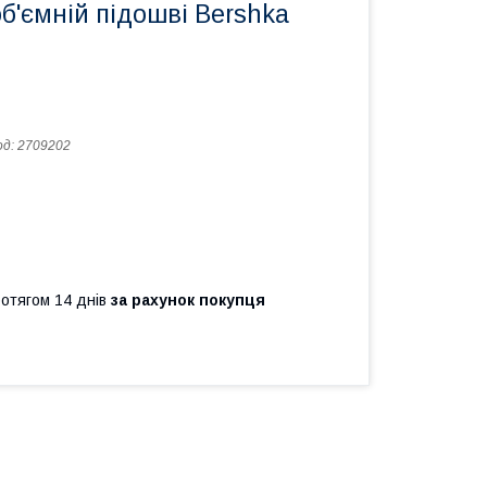
об'ємній підошві Bershka
од:
2709202
ротягом 14 днів
за рахунок покупця