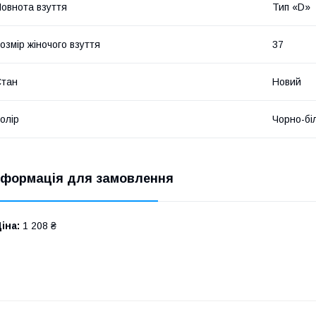
овнота взуття
Тип «D»
озмір жіночого взуття
37
Стан
Новий
олір
Чорно-бі
нформація для замовлення
іна:
1 208 ₴