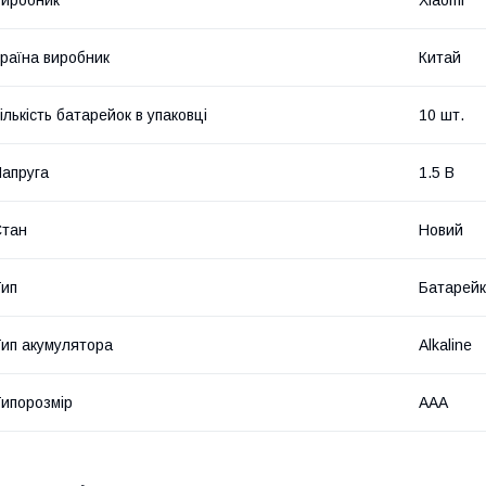
раїна виробник
Китай
ількість батарейок в упаковці
10 шт.
апруга
1.5 В
Стан
Новий
ип
Батарей
ип акумулятора
Alkaline
ипорозмір
AAA