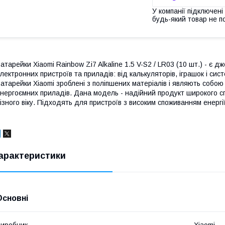
У компанії підключені
будь-який товар не п
атарейки Xiaomi Rainbow Zi7 Alkaline 1.5 V-S2 / LR03 (10 шт.) - є д
лектронних пристроїв та приладів: від калькуляторів, іграшок і си
атарейки Xiaomi зроблені з поліпшених матеріалів і являють соб
нергоємних приладів. Дана модель - надійний продукт широкого с
ізного віку. Підходять для пристроїв з високим споживанням енергії
арактеристики
Основні
иробник
Xiaomi