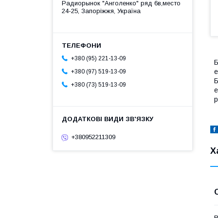
Радиорынок "Анголенко" ряд 6в,место
24-25, Запоріжжя, Україна
+380 (95) 221-13-09
Б
е
+380 (97) 519-13-09
Б
+380 (73) 519-13-09
е
р
+380952211309
Х
В