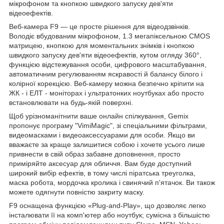
мікрофоном та кнопкою швидкого запуску дев'яти
відеоефектів.
Веб-камера F9 — це просте рішення для відеодзвінків.
Володіє вбудованим мікрофоном, 1.3 мегапіксельною СМОЅ
матрицею, кнопкою для моментальних знімків і кнопкою
швидкого запуску дев'яти відеоефектів, кутом огляду 360°,
функцією відстежування особи, цифрового масштабування,
автоматичним регулюванням яскравості й балансу білого і
колірної корекцією. Веб-камеру можна безпечно кріпити на
ЖК - і ЕЛТ - моніторах і ультратонких ноутбуках або просто
встановлювати на будь-якій поверхні.
Щоб урізноманітнити ваше онлайн спілкування, Gemix
пропонує програму "VimiMagic", зі спеціальними фільтрами,
видеомасками і видеоаксессуарами для особи. Якщо ви
вважаєте за краще залишитися собою і хочете усього лише
привнести в свій образ забавне доповнення, просто
приміряйте аксесуар для обличчя. Вам буде доступний
широкий вибір ефектів, в тому числі піратська треуголка,
маска робота, мордочка кролика і свинячий п'ятачок. Ви також
можете одягнути повністю закриту маску.
F9 оснащена функцією «Plug-and-Play», що дозволяє легко
інсталювати її на комп'ютер або ноутбук; сумісна з більшістю