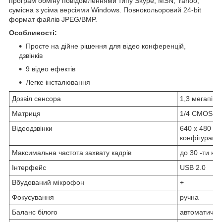
програм обміну повідомленнями типу Skype, MSN, Yahoo;
сумісна з усіма версіями Windows. Повнокольоровий 24-bit
формат файлів JPEG/BMP.
Особливості:
Просте на дійне рішення для відео конференцій,
дзвінків
9 відео ефектів
Легке інсталювання
Дозвіл сенсора
1,3 мегапікс
Матриця
1/4 CMOS Se
Відеодзвінки
640 x 480 пі
конфігурації)
Максимальна частота захвату кадрів
до 30 -ти кад
Інтерфейс
USB 2.0
Вбудований мікрофон
+
Фокусування
ручна
Баланс білого
автоматични