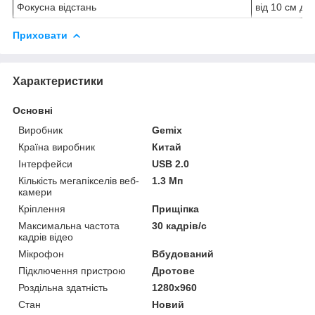
Фокусна відстань
від 10 см до 
Приховати
Характеристики
Основні
Виробник
Gemix
Країна виробник
Китай
Інтерфейси
USB 2.0
Кількість мегапікселів веб-
1.3 Мп
камери
Кріплення
Прищіпка
Максимальна частота
30 кадрів/с
кадрів відео
Мікрофон
Вбудований
Підключення пристрою
Дротове
Роздільна здатність
1280x960
Стан
Новий