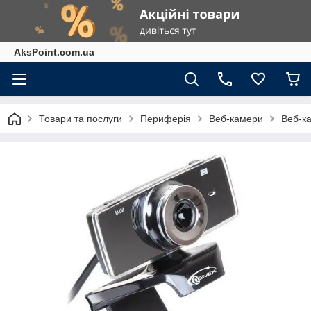
AksPoint.com.ua
Товари та послуги
Периферія
Веб-камери
Веб-ка