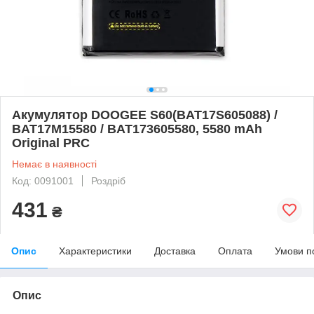
Акумулятор DOOGEE S60(BAT17S605088) /
BAT17M15580 / BAT173605580, 5580 mAh
Original PRC
Немає в наявності
Код: 0091001
Роздріб
431
₴
Опис
Характеристики
Доставка
Оплата
Умови п
Опис