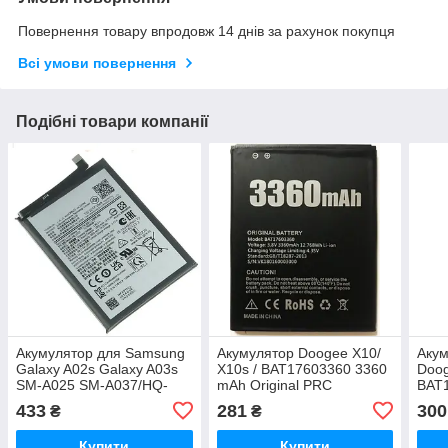
Повернення товару впродовж 14 днів за рахунок покупця
Всі умови повернення
Подібні товари компанії
Акумулятор для Samsung
Акумулятор Doogee X10/
Акум
Galaxy A02s Galaxy A03s
X10s / BAT17603360 3360
Doog
SM-A025 SM-A037/HQ-
mAh Original PRC
BAT
50SD/HQ-50S (5000 mAh)
Orig
433
281
300
₴
₴
Original PRC
Купити
Купити