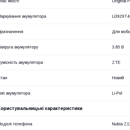
лас якості
Original 
аркування акумулятора
Li3929T
ризначення
Для мобі
апруга акумулятору
3.85 В
умісність акумулятора
ZTE
Стан
Новий
ип акумулятора
Li-Pol
Користувальницькі характеристики
оделі телефона
Nubia Z1