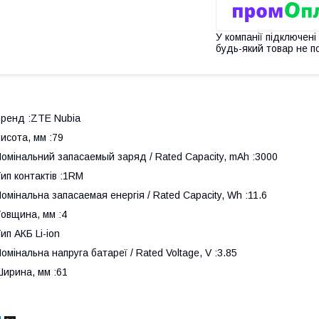
У компанії підключені
будь-який товар не п
ренд :ZTE Nubia
исота, мм :79
омінальний запасаемый заряд / Rated Capacity, mAh :3000
ип контактів :1RM
омінальна запасаемая енергія / Rated Capacity, Wh :11.6
овщина, мм :4
ип АКБ Li-ion
омінальна напруга батареї / Rated Voltage, V :3.85
ирина, мм :61