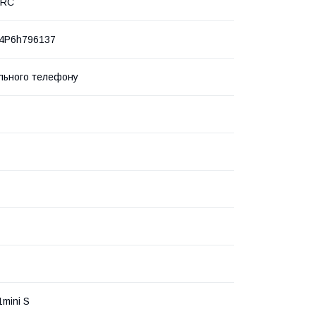
PRC
44P6h796137
льного телефону
1mini S