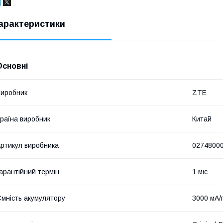
арактеристики
Основні
иробник
ZTE
раїна виробник
Китай
ртикул виробника
0274800
арантійний термін
1 міс
мність акумулятору
3000 мА/