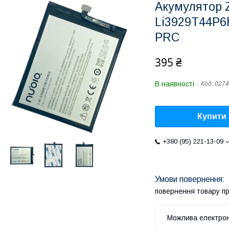
Акумулятор Z
Li3929T44P6h
PRC
395 ₴
В наявності
Код:
0274
Купити
+380 (95) 221-13-09
повернення товару п