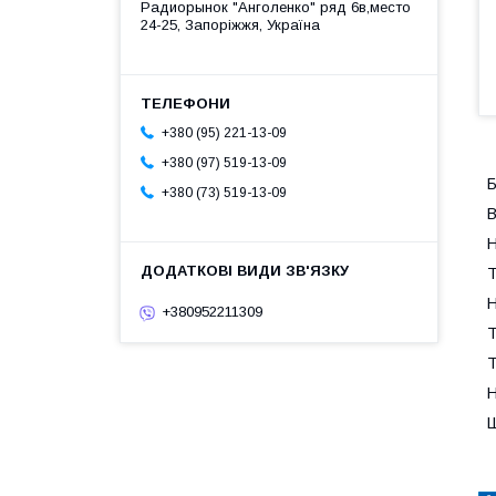
Радиорынок "Анголенко" ряд 6в,место
24-25, Запоріжжя, Україна
+380 (95) 221-13-09
+380 (97) 519-13-09
Б
+380 (73) 519-13-09
В
Н
Т
Н
+380952211309
Т
Т
Н
Ш