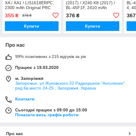
XA / XA1 / LIS1618ERPC,
(2017) / X240 K8 (2017) /
BL-4
2300 mAh Original PRC
BL-45F1F, 2410 mAh
4, 4
Original PRC
355
376
367
₴
₴
376 ₴
Купити
Купити
Про нас
99% позитивних з 215 відгуків за рік
Працює з 19.03.2020
м. Запоріжжя
Запорожье, ул.Жуковского,32 Радиорынок "Анголенко"
ряд 6в,место 24-25 , Запоріжжя, Україна
Контакти
Сьогодні працює з 09:00 до 15:00
Показати весь графік роботи
Про нас