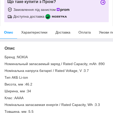
Що таке купити з Пром?
Замовлення під захистом
Доступна доставка
Опис
Характеристики
Доставка
Оплата
Умови п
Опис
Бренд :NOKIA
Номинальный запасаемый заряд / Rated Capacity, mAh :890
Номінальна напруга батареї / Rated Voltage, V :3.7
Тип АКБ Li-ion
Висота, мм :46.2
Ширина, мм :34
Клас :AAAA
Номінальна запасаемая енергія / Rated Capacity, Wh :3.3
Товщина, мм :5.5