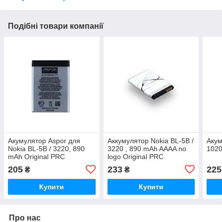
Подібні товари компанії
Акумулятор Aspor для
Аккумулятор Nokia BL-5B /
Aкум
Nokia BL-5B / 3220, 890
3220 , 890 mAh AAAA no
102
mAh Original PRC
logo Original PRC
205
233
225
₴
₴
Купити
Купити
Про нас