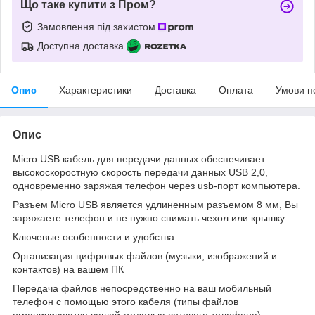
Що таке купити з Пром?
Замовлення під захистом
Доступна доставка
Опис
Характеристики
Доставка
Оплата
Умови п
Опис
Micro USB кабель для передачи данных обеспечивает
высокоскоростную скорость передачи данных USB 2,0,
одновременно заряжая телефон через usb-порт компьютера.
Разъем Micro USB является удлиненным разъемом 8 мм, Вы
заряжаете телефон и не нужно снимать чехол или крышку.
Ключевые особенности и удобства:
Организация цифровых файлов (музыки, изображений и
контактов) на вашем ПК
Передача файлов непосредственно на ваш мобильный
телефон с помощью этого кабеля (типы файлов
ограничиваются вашей моделью сотового телефона).