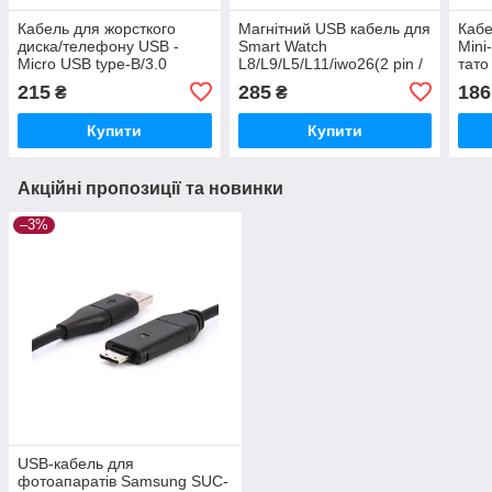
Кабель для жорсткого
Магнітний USB кабель для
Кабе
диска/телефону USB -
Smart Watch
Mini
Micro USB type-B/3.0
L8/L9/L5/L11/iwo26(2 pin /
тато
(1.5m)
4 mm) 1A 60см Чорний
мама
215
285
186
₴
₴
Купити
Купити
Акційні пропозиції та новинки
–3%
USB-кабель для
фотоапаратів Samsung SUC-