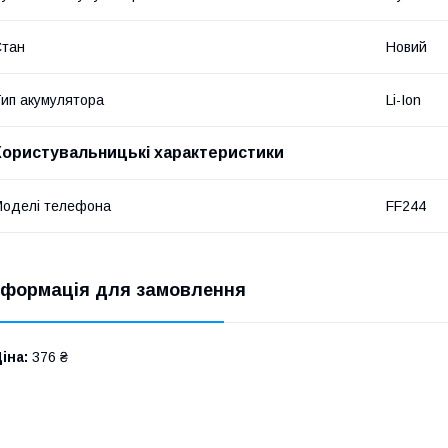
Стан
Новий
ип акумулятора
Li-Ion
Користувальницькі характеристики
оделі телефона
FF244
нформація для замовлення
іна:
376 ₴