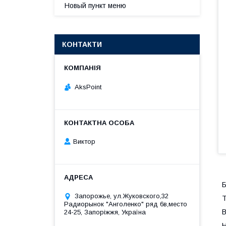
Новый пункт меню
КОНТАКТИ
AksPoint
Виктор
Б
Запорожье, ул.Жуковского,32
Т
Радиорынок "Анголенко" ряд 6в,место
В
24-25, Запоріжжя, Україна
Н