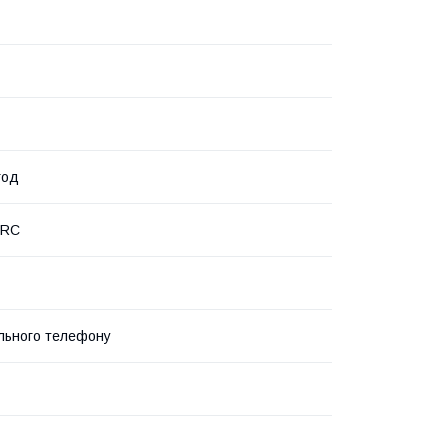
год
PRC
льного телефону