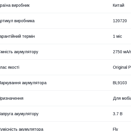
раїна виробник
Китай
ртикул виробника
120720
арантійний термін
1 міс
мність акумулятору
2750 мА/
лас якості
Original 
аркування акумулятора
BL9103
ризначення
Для мобі
апруга акумулятору
3.7 В
умісність акумулятора
Fly