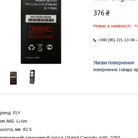
376 ₴
Немає в наявності
К
+380 (95) 221-13-09
повернення товару п
ренд :FLY
ип АКБ :Li-ion
ысота, мм :82.5
омінальний запасаемый заряд / Rated Capacity, mAh :2750