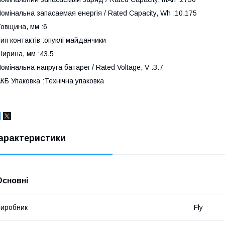
омінальна запасаемая енергія / Rated Capacity, Wh :10.175
овщина, мм :6
ип контактів :опуклі майданчики
ирина, мм :43.5
омінальна напруга батареї / Rated Voltage, V :3.7
КБ Упаковка :Технічна упаковка
арактеристики
Основні
иробник
Fly