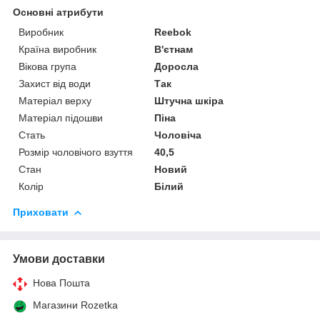
Основні атрибути
Виробник
Reebok
Країна виробник
В'єтнам
Вікова група
Доросла
Захист від води
Так
Матеріал верху
Штучна шкіра
Матеріал підошви
Піна
Стать
Чоловіча
Розмір чоловічого взуття
40,5
Стан
Новий
Колір
Білий
Приховати
Умови доставки
Нова Пошта
Магазини Rozetka