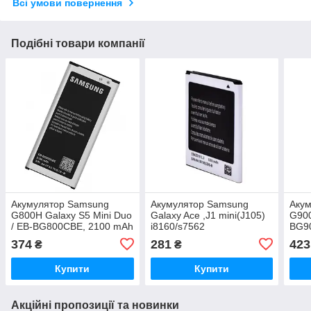
Всі умови повернення
Подібні товари компанії
Акумулятор Samsung
Акумулятор Samsung
Аку
G800H Galaxy S5 Mini Duo
Galaxy Ace ,J1 mini(J105)
G900
/ EB-BG800CBE, 2100 mAh
i8160/s7562
BG9
AAAA Original PRC
zka/i8190/S7390/EB425161LU,
Orig
374
281
423
₴
₴
EB-BG313BBE, 1500 mAh
Original PRC
Купити
Купити
Акційні пропозиції та новинки