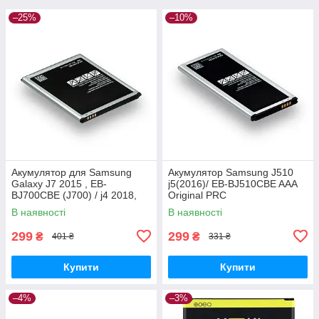
–25%
–10%
Акумулятор для Samsung
Акумулятор Samsung J510
Galaxy J7 2015 , EB-
j5(2016)/ EB-BJ510CBE AAA
BJ700CBE (J700) / j4 2018,
Original PRC
3000 mAh Original PRC
В наявності
В наявності
299
299
₴
₴
401 ₴
331 ₴
Купити
Купити
–4%
–3%