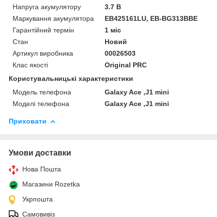
Напруга акумулятору
3.7 В
Маркування акумулятора
EB425161LU, EB-BG313BBE
Гарантійний термін
1 міс
Стан
Новий
Артикул виробника
00026503
Клас якості
Original PRC
Користувальницькі характеристики
Модель телефона
Galaxy Ace ,J1 mini
Моделі телефона
Galaxy Ace ,J1 mini
Приховати
Умови доставки
Нова Пошта
Магазини Rozetka
Укрпошта
Самовивіз