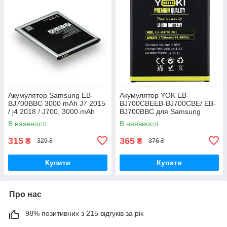
Акумулятор Samsung EB-
Акумулятор YOK EB-
BJ700BBC 3000 mAh J7 2015
BJ700CBEEB-BJ700CBE/ EB-
/ j4 2018 / J700, 3000 mAh
BJ700BBC для Samsung
Original PRC
J700/ J700H/ J700F/ J701/ J7
В наявності
В наявності
(2015)/ J4 (2018)/ J400
Original PRC
315
365
₴
₴
329 ₴
376 ₴
Купити
Купити
Про нас
98% позитивних з 215 відгуків за рік